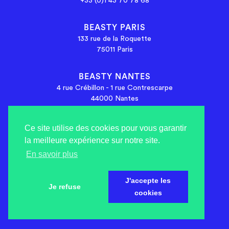
+33 (0)1 43 70 78 68
BEASTY PARIS
133 rue de la Roquette
75011 Paris
BEASTY NANTES
4 rue Crébillon - 1 rue Contrescarpe
44000 Nantes
Ce site utilise des cookies pour vous garantir
la meilleure expérience sur notre site.
© BEASTY PROD - 2026
En savoir plus
L’agence créative de contenu pour les institutions,
fondations, médias et entreprises.
J'accepte les
Je refuse
cookies