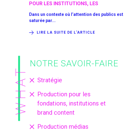
POUR LES INSTITUTIONS, LES
VOT
ORGANISMES DE RECHERCHE ET
sance des
Dans un contexte où l’attention des publics est
L’in
D’ENSEIGNEMENT
saturée par...
comm
LIRE LA SUITE DE L'ARTICLE
NOTRE SAVOIR-FAIRE
WHAT
Stratégie
Production pour les
fondations, institutions et
brand content
Production médias