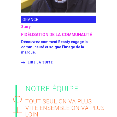
ORANGE
LECTEU
Story
Animation
 DE LA
FIDÉLISATION DE LA COMMUNAUTÉ
ANIMATI
RENFORC
Découvrez comment Beasty engage la
communauté et soigne l’image de la
s pour
Découvrez
marque.
conversati
secteur.
LIRE LA SUITE
LIRE L
NOTRE ÉQUIPE
WHO
TOUT SEUL ON VA PLUS
VITE
ENSEMBLE ON VA PLUS
LOIN